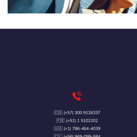
🇨🇴 (+57) 300 9126337
🇵🇪 (+51) 1 5102202
🇺🇸 (+1) 786-464-4039
🇨🇱 (+56) 969-099-584