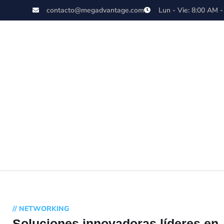
contacto@megadvantage.com
Lun - Vie: 8:00 AM 
// NETWORKING
Soluciones innovadoras líderes en