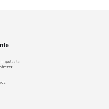
nte
s impulsa la
ofrecer
mos.